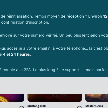
 de réinitialisation. Temps moyen de réception ? Environ
12
 confirmation d'inscription.
nvoyé sur votre numéro vérifié. Un peu plus lent selon votr
lus accès ni à votre email ni à votre téléphone… là c'est pl
re
4 et 24 heures
.
S couplé à la 2FA. Le plus long ? Le support — mais parfois