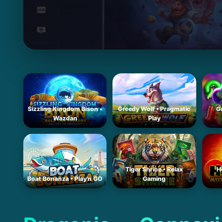
Sizzling Kingdom Bison •
Greedy Wolf • Pragmatic
Ga
Wazdan
Play
Tiger Shrine • Relax
H
Boat Bonanza • Play'n GO
Gaming