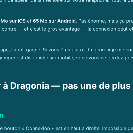
 Mo sur iOS
et
65 Mo sur Android
. Pas énorme, mais ça p
contre — et c'est le gros avantage — la connexion peut êt
apé, l'appli gagne. Si vous êtes plutôt du genre « je me c
talogue
est disponible sur mobile, donc vous ne perdez pres
 à Dragonia — pas une de plus
in
Le bouton « Connexion » est en haut à droite. Impossible de 