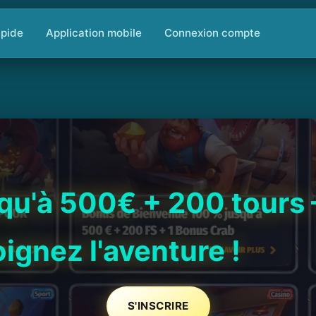
apide
Application mobile
Connexion compte
qu'à 500€ + 200 tours
ignez l'aventure !
S'INSCRIRE