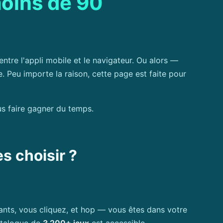
oins de 90
tre l'appli mobile et le navigateur. Ou alors —
 Peu importe la raison, cette page est faite pour
us faire gagner du temps.
s choisir ?
fiants, vous cliquez, et hop — vous êtes dans votre
catalogue de
3 200+ jeux
est accessible