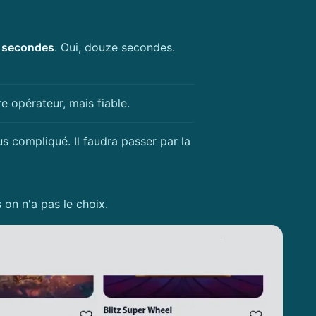
 secondes
. Oui, douze secondes.
e opérateur, mais fiable.
us compliqué. Il faudra passer par la
 on n'a pas le choix.