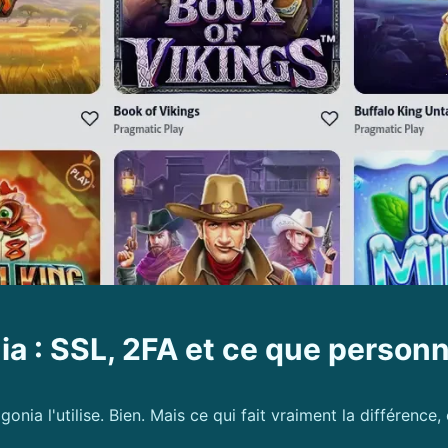
a : SSL, 2FA et ce que personn
onia l'utilise. Bien. Mais ce qui fait vraiment la différence,