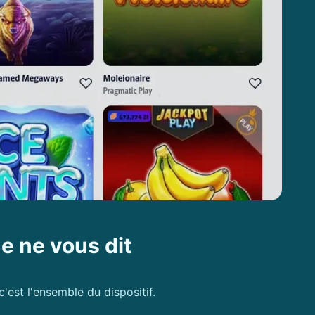
e ne vous dit
 c'est l'ensemble du dispositif.