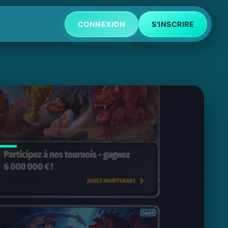
CONNEXION
S'INSCRIRE
 —