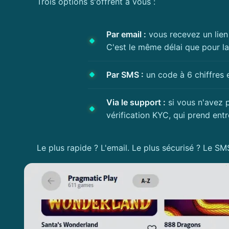
Trois options s'offrent à vous :
Par email :
vous recevez un lien
C'est le même délai que pour la
Par SMS :
un code à 6 chiffres e
Via le support :
si vous n'avez p
vérification KYC, qui prend ent
Le plus rapide ? L'email. Le plus sécurisé ? Le SM