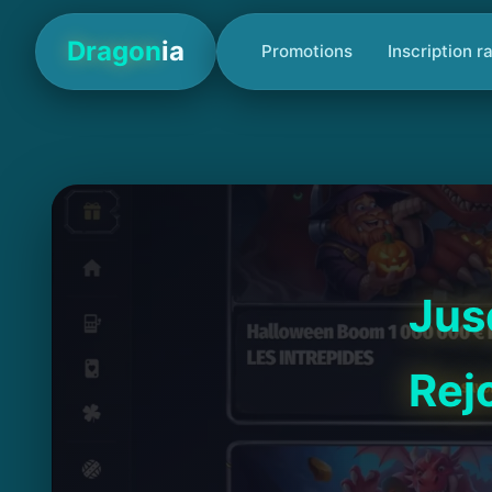
Dragon
ia
Promotions
Inscription r
Jus
Rejo