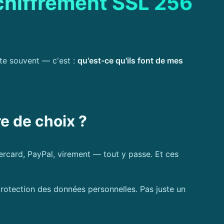
 chiffrement SSL 256
ite souvent — c'est :
qu'est-ce qu'ils font de mes
re de choix ?
ercard, PayPal, virement — tout y passe. Et ces
protection des données personnelles. Pas juste un