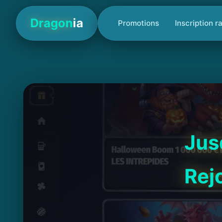
Dragon
ia
Promotions
Inscription r
Jus
Rejo