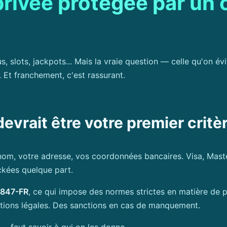
 privée protégée par un
, slots, jackpots... Mais la vraie question — celle qu'on év
 Et franchement, c'est rassurant.
devrait être votre premier critè
 nom, votre adresse, vos coordonnées bancaires. Visa, Mast
ockées quelque part.
847-FR
, ce qui impose des normes strictes en matière de 
igations légales. Des sanctions en cas de manquement.
— faut savoir à qui on les donne.