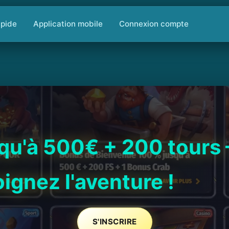
apide
Application mobile
Connexion compte
qu'à 500€ + 200 tours
ignez l'aventure !
S'INSCRIRE