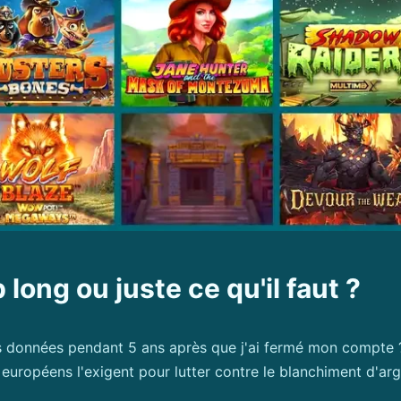
 long ou juste ce qu'il faut ?
s données pendant 5 ans après que j'ai fermé mon compte 
 européens l'exigent pour lutter contre le blanchiment d'arg