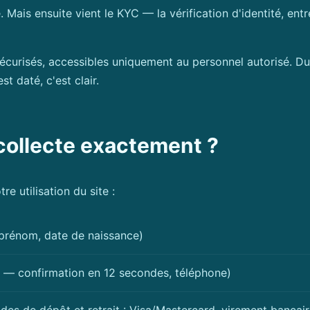
 Mais ensuite vient le KYC — la vérification d'identité, en
curisés, accessibles uniquement au personnel autorisé. Du
st daté, c'est clair.
collecte exactement ?
re utilisation du site :
 prénom, date de naissance)
 — confirmation en 12 secondes, téléphone)
des de dépôt et retrait : Visa/Mastercard, virement bancair