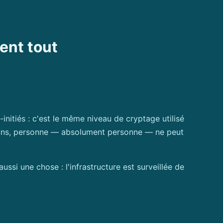
ent tout
-initiés : c'est le même niveau de cryptage utilisé
gains, personne — absolument personne — ne peut
ussi une chose : l'infrastructure est surveillée de